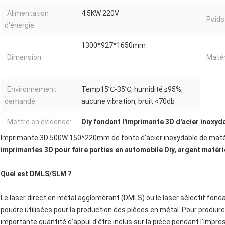
Alimentation
4.5KW 220V
Poids
d'énergie:
1300*927*1650mm
Dimension:
Matér
Environnement
Temp15℃-35℃, humidité ≤95%,
demandé:
aucune vibration, bruit <70db
Mettre en évidence:
Diy fondant l'imprimante 3D d'acier inoxyd
Imprimante 3D 500W 150*220mm de fonte d'acier inoxydable de matér
imprimantes 3D pour faire parties en automobile Diy, argent matérie
Quel est DMLS/SLM ?
Le laser direct en métal agglomérant (DMLS) ou le laser sélectif fond
poudre utilisées pour la production des pièces en métal. Pour produ
importante quantité d'appui d'être inclus sur la pièce pendant l'im