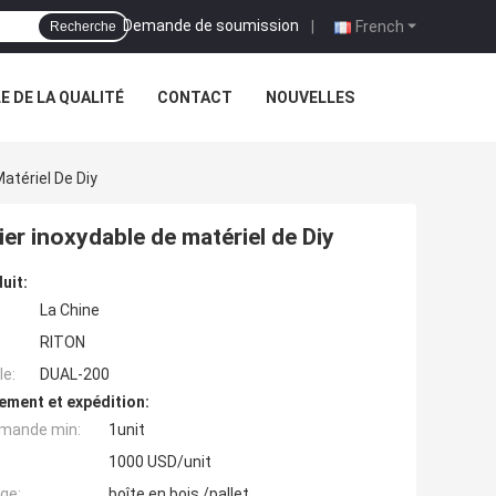
Demande de soumission
|
French
Recherche
 DE LA QUALITÉ
CONTACT
NOUVELLES
tériel De Diy
r inoxydable de matériel de Diy
uit:
La Chine
RITON
e:
DUAL-200
ement et expédition:
mande min:
1unit
1000 USD/unit
ge:
boîte en bois /pallet