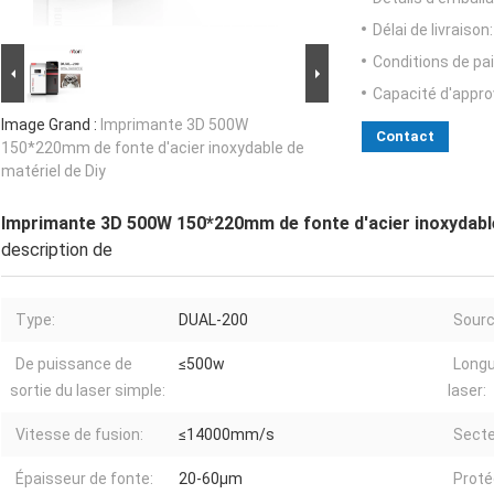
Délai de livraison:
Conditions de pa
Capacité d'appr
Image Grand :
Imprimante 3D 500W
Contact
150*220mm de fonte d'acier inoxydable de
matériel de Diy
Imprimante 3D 500W 150*220mm de fonte d'acier inoxydable
description de
Type:
DUAL-200
Sourc
De puissance de
≤500w
Longu
sortie du laser simple:
laser:
Vitesse de fusion:
≤14000mm/s
Secte
Épaisseur de fonte:
20-60μm
Proté