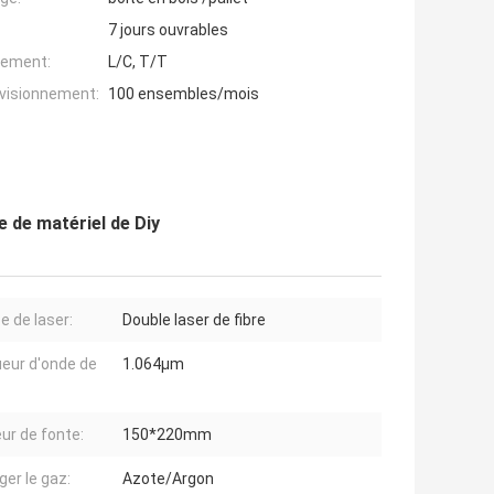
7 jours ouvrables
iement:
L/C, T/T
ovisionnement:
100 ensembles/mois
 de matériel de Diy
e de laser:
Double laser de fibre
eur d'onde de
1.064μm
ur de fonte:
150*220mm
ger le gaz:
Azote/Argon