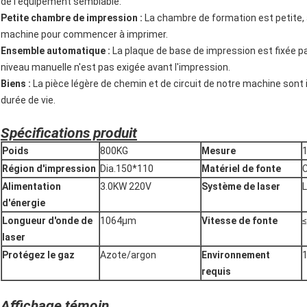
de l'équipement semblable.
Petite chambre de impression :
La chambre de formation est petite, ai
machine pour commencer à imprimer.
Ensemble automatique :
La plaque de base de impression est fixée p
niveau manuelle n'est pas exigée avant l'impression.
Biens :
La pièce légère de chemin et de circuit de notre machine sont i
durée de vie.
Spécifications produit
Poids
800KG
Mesure
Région d'impression
Dia.150*110
Matériel de fonte
C
Alimentation
3.0KW 220V
Système de laser
L
d'énergie
Longueur d'onde de
1064μm
Vitesse de fonte
laser
Protégez le gaz
Azote/argon
Environnement
requis
Affichage témoin