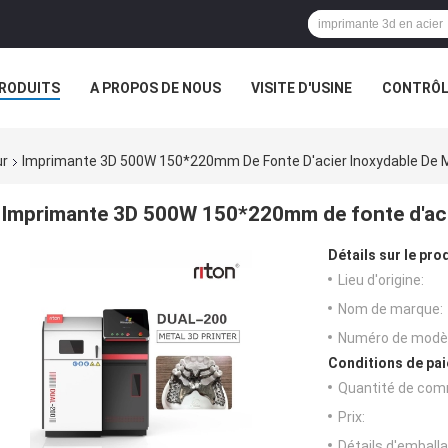
RODUITS
A PROPOS DE NOUS
VISITE D'USINE
CONTRÔLE
S
ur
Imprimante 3D 500W 150*220mm De Fonte D'acier Inoxydable De Ma
Imprimante 3D 500W 150*220mm de fonte d'acie
Détails sur le prod
Lieu d'origine:
Nom de marque:
Numéro de modèl
Conditions de pai
Quantité de com
Prix:
Détails d'emballa